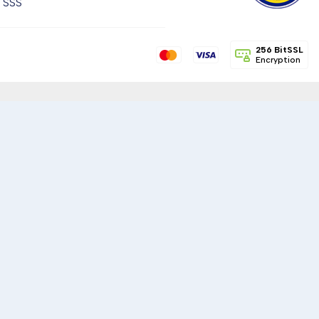
SSS
256 BitSSL
Encryption