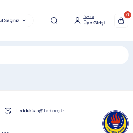
0
Üye Ol
ul
Seçiniz
Üye Girişi
teddukkan@ted.org.tr