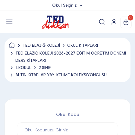
Okul
Seçiniz
TED DÜKKAN
0
TED YAYINLARI
TED ELAZIĞ KOLEJİ
OKUL KİTAPLARI
TED LOKUM
TED ELAZIĞ KOLEJİ 2026-2027 EĞİTİM ÖĞRETİM DÖNEMİ
DERS KİTAPLARI
İLKOKUL
2.SINIF
ANAHTARLIK
ALTIN KİTAPLAR YAY. KELİME KOLEKSİYONCUSU
BARDAK ALTLIĞI & MAGNET
Okul Kodu
BLOKNOT & DEFTER