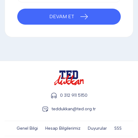
DİĞER
DEVAM ET
KALEM & KALEM SETİ
KUPALAR
ŞAPKA
0 312 911 5150
TERMOS & FİNCAN
teddukkan@ted.org.tr
Genel Bilgi
Hesap Bilgilerimiz
Duyurular
SSS