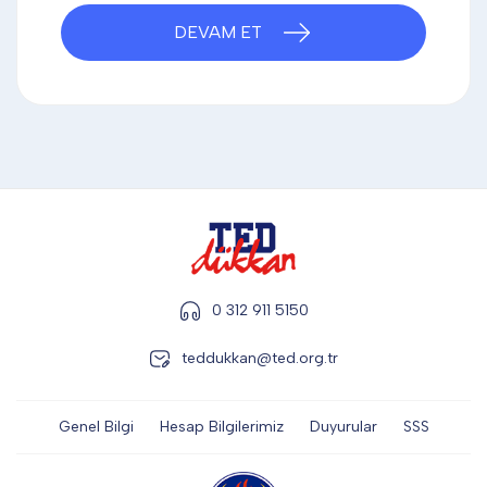
DİĞER
DEVAM ET
KALEM & KALEM SETİ
KUPALAR
ŞAPKA
0 312 911 5150
teddukkan@ted.org.tr
TERMOS & FİNCAN
Genel Bilgi
Hesap Bilgilerimiz
Duyurular
SSS