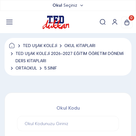
Okul
Seçiniz
TED DÜKKAN
0
TED YAYINLARI
TED UŞAK KOLEJİ
OKUL KİTAPLARI
TED LOKUM
TED UŞAK KOLEJİ 2026-2027 EĞİTİM ÖĞRETİM DÖNEMİ
DERS KİTAPLARI
ORTAOKUL
5.SINIF
ANAHTARLIK
BARDAK ALTLIĞI & MAGNET
Okul Kodu
BLOKNOT & DEFTER