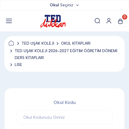
Okul
Seçiniz
TED DÜKKAN
0
TED YAYINLARI
TED UŞAK KOLEJİ
OKUL KİTAPLARI
TED LOKUM
TED UŞAK KOLEJİ 2026-2027 EĞİTİM ÖĞRETİM DÖNEMİ
DERS KİTAPLARI
LİSE
ANAHTARLIK
BARDAK ALTLIĞI & MAGNET
Okul Kodu
BLOKNOT & DEFTER