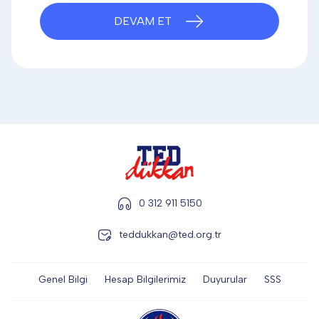
DİĞER
DEVAM ET
KALEM & KALEM SETİ
KUPALAR
ŞAPKA
0 312 911 5150
teddukkan@ted.org.tr
TERMOS & FİNCAN
Genel Bilgi
Hesap Bilgilerimiz
Duyurular
SSS