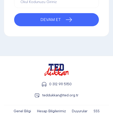
DİĞER
DEVAM ET
KALEM & KALEM SETİ
KUPALAR
ŞAPKA
TERMOS & FİNCAN
0 312 911 5150
teddukkan@ted.org.tr
Genel Bilgi
Hesap Bilgilerimiz
Duyurular
SSS