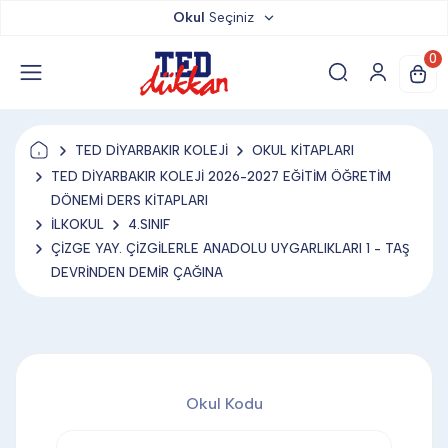
Okul
Seçiniz
TED DÜKKAN
0
TED YAYINLARI
TED DİYARBAKIR KOLEJİ
OKUL KİTAPLARI
TED LOKUM
TED DİYARBAKIR KOLEJİ 2026-2027 EĞİTİM ÖĞRETİM
DÖNEMİ DERS KİTAPLARI
İLKOKUL
4.SINIF
ANAHTARLIK
ÇİZGE YAY. ÇİZGİLERLE ANADOLU UYGARLIKLARI 1 - TAŞ
DEVRİNDEN DEMİR ÇAĞINA
BARDAK ALTLIĞI & MAGNET
BLOKNOT & DEFTER
Okul Kodu