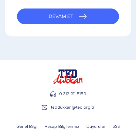
DİĞER
DEVAM ET
KALEM & KALEM SETİ
KUPALAR
ŞAPKA
0 312 911 5150
TERMOS & FİNCAN
teddukkan@ted.org.tr
Genel Bilgi
Hesap Bilgilerimiz
Duyurular
SSS