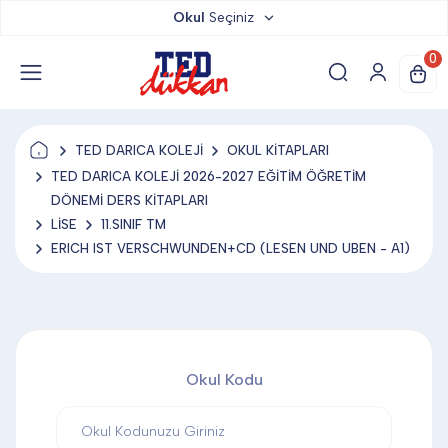
Okul
Seçiniz
TED DÜKKAN
0
TED YAYINLARI
TED DARICA KOLEJİ
OKUL KİTAPLARI
TED LOKUM
TED DARICA KOLEJİ 2026-2027 EĞİTİM ÖĞRETİM
DÖNEMİ DERS KİTAPLARI
LİSE
11.SINIF TM
ANAHTARLIK
ERICH IST VERSCHWUNDEN+CD (LESEN UND UBEN - A1)
BARDAK ALTLIĞI & MAGNET
Okul Kodu
BLOKNOT & DEFTER