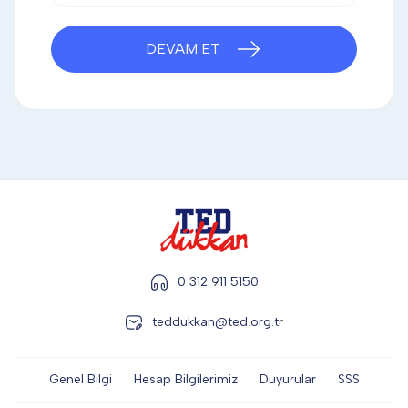
DİĞER
DEVAM ET
KALEM & KALEM SETİ
KUPALAR
ŞAPKA
0 312 911 5150
TERMOS & FİNCAN
teddukkan@ted.org.tr
Genel Bilgi
Hesap Bilgilerimiz
Duyurular
SSS