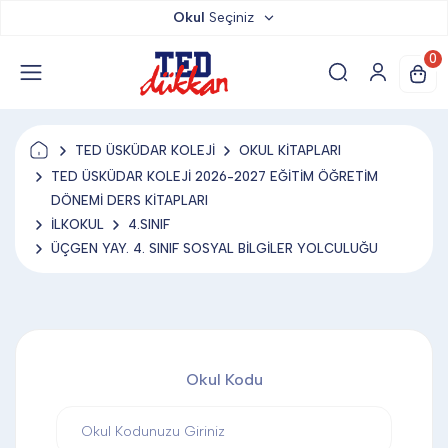
Okul
Seçiniz
TED DÜKKAN
0
TED YAYINLARI
TED ÜSKÜDAR KOLEJİ
OKUL KİTAPLARI
TED LOKUM
TED ÜSKÜDAR KOLEJİ 2026-2027 EĞİTİM ÖĞRETİM
DÖNEMİ DERS KİTAPLARI
İLKOKUL
4.SINIF
ANAHTARLIK
ÜÇGEN YAY. 4. SINIF SOSYAL BİLGİLER YOLCULUĞU
BARDAK ALTLIĞI & MAGNET
Okul Kodu
BLOKNOT & DEFTER