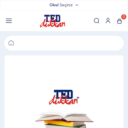
Okul
Seçiniz
TED DÜKKAN
0
TED YAYINLARI
TED LOKUM
ANAHTARLIK
BARDAK ALTLIĞI & MAGNET
BLOKNOT & DEFTER