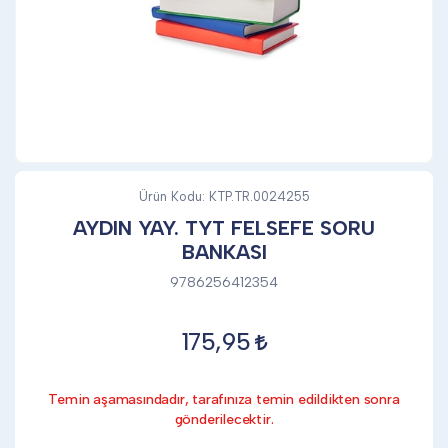
DİĞER
KALEM & KALEM SETİ
KUPALAR
Ürün Kodu:
KTP.TR.0024255
AYDIN YAY. TYT FELSEFE SORU
BANKASI
ŞAPKA
9786256412354
TERMOS & FİNCAN
175,95
Temin aşamasındadır, tarafınıza temin edildikten sonra
gönderilecektir.