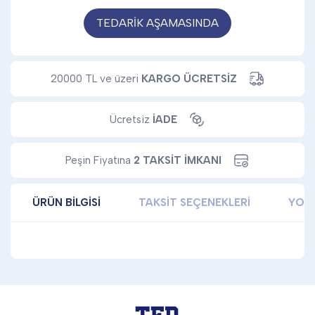
TEDARİK AŞAMASINDA
20000 TL ve üzeri
KARGO ÜCRETSİZ
Ücretsiz
İADE
Peşin Fiyatına
2 TAKSİT İMKANI
ÜRÜN BILGISI
TAKSIT SEÇENEKLERI
YOR