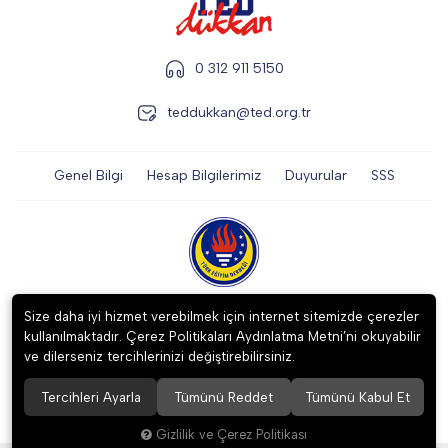
0 312 911 5150
teddukkan@ted.org.tr
Genel Bilgi
Hesap Bilgilerimiz
Duyurular
SSS
2023 ©
TÜRK EĞİTİM DERNEĞİ İKTİSADİ İŞLETMESİ
. Tüm hakları
Size daha iyi hizmet verebilmek için internet sitemizde çerezler
saklıdır.
kullanılmaktadır. Çerez Politikaları Aydınlatma Metni’ni okuyabilir
ve dilerseniz tercihlerinizi değiştirebilirsiniz.
Tercihleri Ayarla
Tümünü Reddet
Tümünü Kabul Et
256 BitSSL
Encryption
Gizlilik ve Çerez Politikası