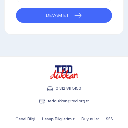
DİĞER
DEVAM ET
KALEM & KALEM SETİ
KUPALAR
ŞAPKA
0 312 911 5150
TERMOS & FİNCAN
teddukkan@ted.org.tr
Genel Bilgi
Hesap Bilgilerimiz
Duyurular
SSS