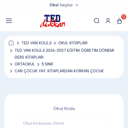
Okul
Seçiniz
TED DÜKKAN
0
TED YAYINLARI
TED VAN KOLEJİ
OKUL KİTAPLARI
TED LOKUM
TED VAN KOLEJİ 2026-2027 EĞİTİM ÖĞRETİM DÖNEMİ
DERS KİTAPLARI
ORTAOKUL
5.SINIF
ANAHTARLIK
CAN ÇOCUK YAY. KİTAPLARDAN KORKAN ÇOCUK
BARDAK ALTLIĞI & MAGNET
Okul Kodu
BLOKNOT & DEFTER