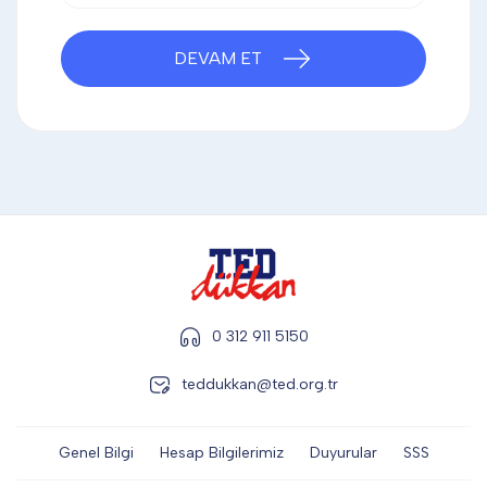
DİĞER
DEVAM ET
KALEM & KALEM SETİ
KUPALAR
ŞAPKA
0 312 911 5150
TERMOS & FİNCAN
teddukkan@ted.org.tr
Genel Bilgi
Hesap Bilgilerimiz
Duyurular
SSS