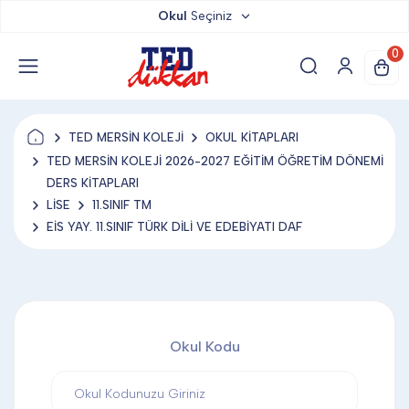
Okul
Seçiniz
TED DÜKKAN
0
TED YAYINLARI
TED MERSİN KOLEJİ
OKUL KİTAPLARI
TED LOKUM
TED MERSİN KOLEJİ 2026-2027 EĞİTİM ÖĞRETİM DÖNEMİ
DERS KİTAPLARI
LİSE
11.SINIF TM
ANAHTARLIK
EİS YAY. 11.SINIF TÜRK DİLİ VE EDEBİYATI DAF
BARDAK ALTLIĞI & MAGNET
Okul Kodu
BLOKNOT & DEFTER