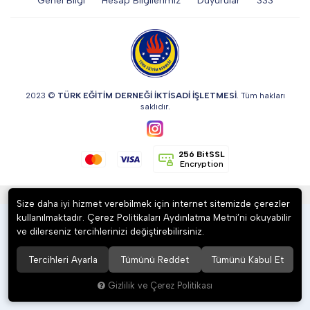
Genel Bilgi
Hesap Bilgilerimiz
Duyurular
SSS
DİĞER
KALEM & KALEM SETİ
2023 ©
TÜRK EĞİTİM DERNEĞİ İKTİSADİ İŞLETMESİ
. Tüm hakları
saklıdır.
KUPALAR
256 BitSSL
Encryption
ŞAPKA
®
Hipotenüs
Yeni Nesil E-Ticaret Sistemleri ile Hazırlanmıştır.
Size daha iyi hizmet verebilmek için internet sitemizde çerezler
kullanılmaktadır. Çerez Politikaları Aydınlatma Metni’ni okuyabilir
TERMOS & FİNCAN
ve dilerseniz tercihlerinizi değiştirebilirsiniz.
Tercihleri Ayarla
Tümünü Reddet
Tümünü Kabul Et
Gizlilik ve Çerez Politikası