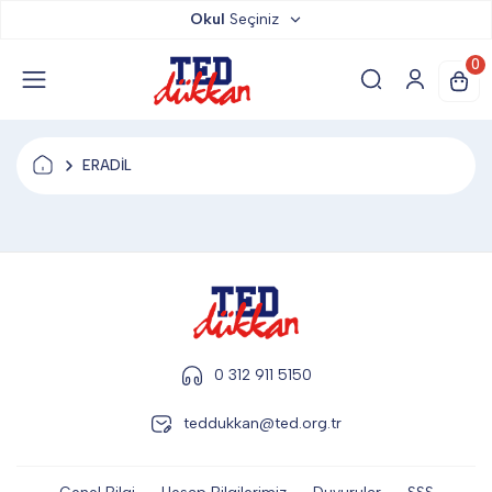
Okul
Seçiniz
TED DÜKKAN
0
TED YAYINLARI
ERADİL
TED LOKUM
ANAHTARLIK
BARDAK ALTLIĞI & MAGNET
0 312 911 5150
teddukkan@ted.org.tr
BLOKNOT & DEFTER