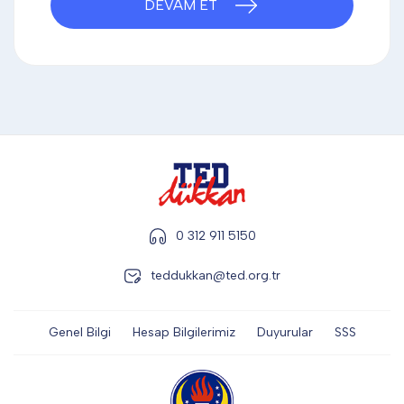
DEVAM ET
DİĞER
KALEM & KALEM SETİ
KUPALAR
ŞAPKA
0 312 911 5150
teddukkan@ted.org.tr
TERMOS & FİNCAN
Genel Bilgi
Hesap Bilgilerimiz
Duyurular
SSS