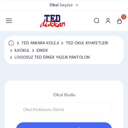
Okul
Seçiniz
TED DÜKKAN
0
TED YAYINLARI
TED ANKARA KOLEJİ
TED OKUL KIYAFETLERİ
TED LOKUM
İLKOKUL
ERKEK
LOGOSUZ TED ERKEK YAZLIK PANTOLON
ANAHTARLIK
BARDAK ALTLIĞI & MAGNET
Okul Kodu
BLOKNOT & DEFTER