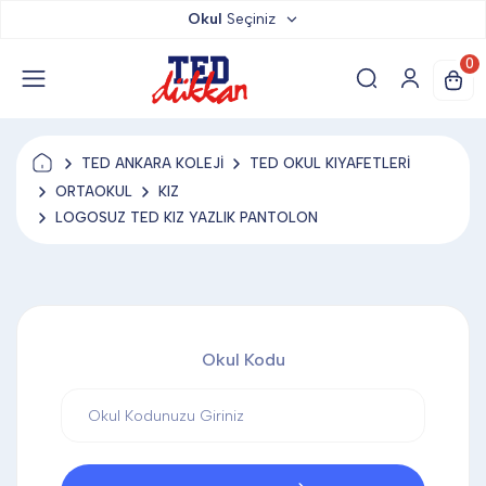
Okul
Seçiniz
TED DÜKKAN
0
TED YAYINLARI
TED ANKARA KOLEJİ
TED OKUL KIYAFETLERİ
TED LOKUM
ORTAOKUL
KIZ
LOGOSUZ TED KIZ YAZLIK PANTOLON
ANAHTARLIK
BARDAK ALTLIĞI & MAGNET
Okul Kodu
BLOKNOT & DEFTER