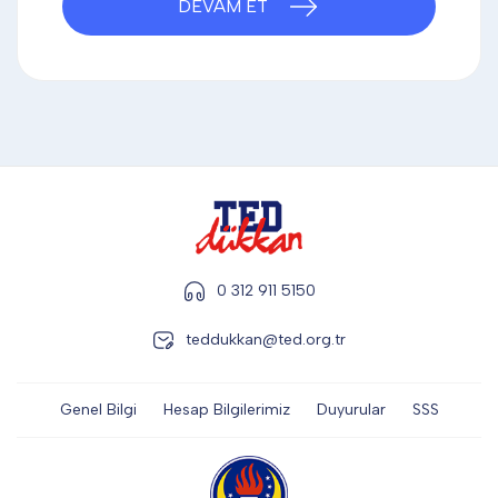
DEVAM ET
DİĞER
KALEM & KALEM SETİ
KUPALAR
ŞAPKA
0 312 911 5150
teddukkan@ted.org.tr
TERMOS & FİNCAN
Genel Bilgi
Hesap Bilgilerimiz
Duyurular
SSS