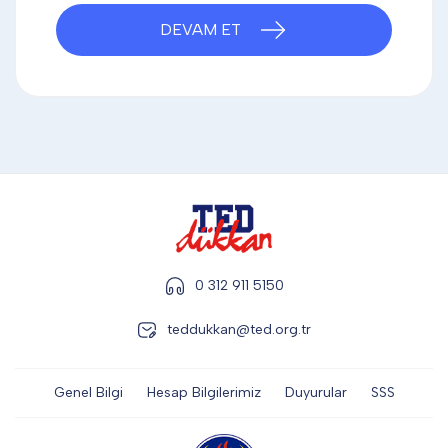
DİĞER
DEVAM ET
KALEM & KALEM SETİ
KUPALAR
ŞAPKA
0 312 911 5150
teddukkan@ted.org.tr
TERMOS & FİNCAN
Genel Bilgi
Hesap Bilgilerimiz
Duyurular
SSS