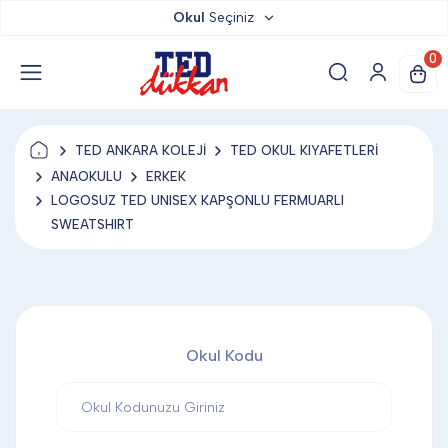
Okul
Seçiniz
TED DÜKKAN
0
TED YAYINLARI
TED ANKARA KOLEJİ
TED OKUL KIYAFETLERİ
TED LOKUM
ANAOKULU
ERKEK
LOGOSUZ TED UNISEX KAPŞONLU FERMUARLI
SWEATSHIRT
ANAHTARLIK
BARDAK ALTLIĞI & MAGNET
Okul Kodu
BLOKNOT & DEFTER