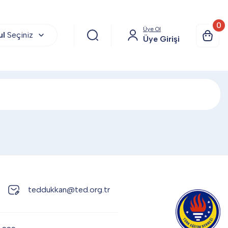
0
Üye Ol
ul
Seçiniz
Üye Girişi
teddukkan@ted.org.tr