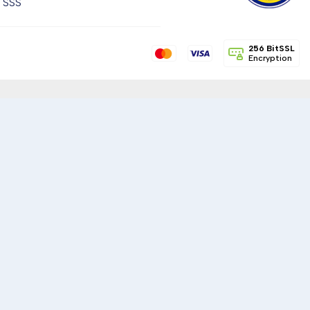
SSS
256 BitSSL
Encryption