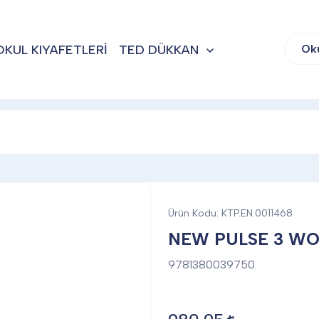
OKUL KIYAFETLERİ
TED DÜKKAN
Ok
Ürün Kodu:
KTP.EN.0011468
NEW PULSE 3 W
9781380039750