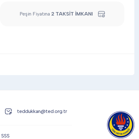
Peşin Fiyatına
2 TAKSİT İMKANI
teddukkan@ted.org.tr
SSS