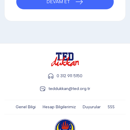
DEVAM ET
DİĞER
KALEM & KALEM SETİ
KUPALAR
ŞAPKA
0 312 911 5150
teddukkan@ted.org.tr
TERMOS & FİNCAN
Genel Bilgi
Hesap Bilgilerimiz
Duyurular
SSS