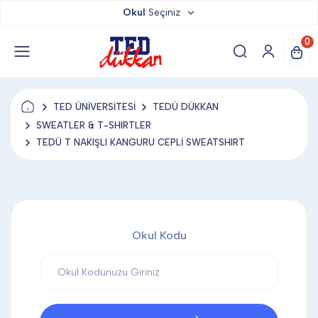
Okul
Seçiniz
TED DÜKKAN
0
TED YAYINLARI
TED ÜNİVERSİTESİ
TEDÜ DÜKKAN
TED LOKUM
SWEATLER & T-SHIRTLER
TEDÜ T NAKIŞLI KANGURU CEPLİ SWEATSHIRT
ANAHTARLIK
BARDAK ALTLIĞI & MAGNET
Okul Kodu
BLOKNOT & DEFTER