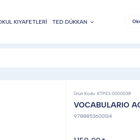
OKUL KIYAFETLERİ
TED DÜKKAN
Ok
Ürün Kodu:
KTP.ES.0000038
VOCABULARIO AC
9788853600134