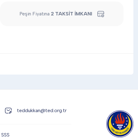
Peşin Fiyatına
2 TAKSİT İMKANI
teddukkan@ted.org.tr
SSS