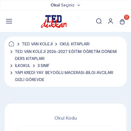
Okul
Seçiniz
TED DÜKKAN
0
TED YAYINLARI
TED VAN KOLEJİ
OKUL KİTAPLARI
TED LOKUM
TED VAN KOLEJİ 2026-2027 EĞİTİM ÖĞRETİM DÖNEMİ
DERS KİTAPLARI
İLKOKUL
3.SINIF
ANAHTARLIK
YAPI KREDİ YAY. BEYOĞLU MACERASI-BİLGİ AVCILARI
GİZLİ GÖREVDE
BARDAK ALTLIĞI & MAGNET
BLOKNOT & DEFTER
Okul Kodu