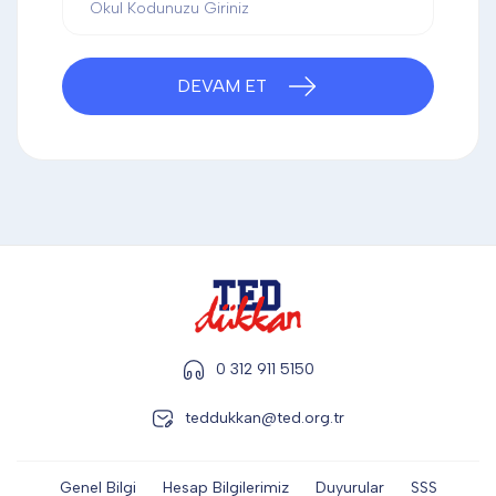
DİĞER
DEVAM ET
KALEM & KALEM SETİ
KUPALAR
ŞAPKA
TERMOS & FİNCAN
0 312 911 5150
teddukkan@ted.org.tr
Genel Bilgi
Hesap Bilgilerimiz
Duyurular
SSS