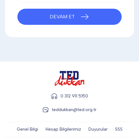
DİĞER
DEVAM ET
KALEM & KALEM SETİ
KUPALAR
ŞAPKA
0 312 911 5150
TERMOS & FİNCAN
teddukkan@ted.org.tr
Genel Bilgi
Hesap Bilgilerimiz
Duyurular
SSS