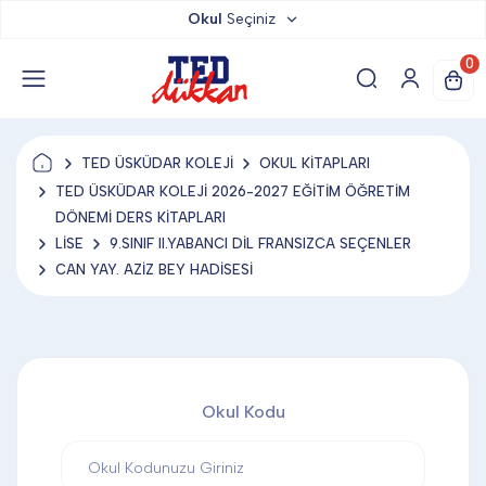
Okul
Seçiniz
TED DÜKKAN
0
TED YAYINLARI
TED ÜSKÜDAR KOLEJİ
OKUL KİTAPLARI
TED LOKUM
TED ÜSKÜDAR KOLEJİ 2026-2027 EĞİTİM ÖĞRETİM
DÖNEMİ DERS KİTAPLARI
LİSE
9.SINIF II.YABANCI DİL FRANSIZCA SEÇENLER
ANAHTARLIK
CAN YAY. AZİZ BEY HADİSESİ
BARDAK ALTLIĞI & MAGNET
Okul Kodu
BLOKNOT & DEFTER