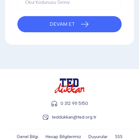
DİĞER
DEVAM ET
KALEM & KALEM SETİ
KUPALAR
ŞAPKA
TERMOS & FİNCAN
0 312 911 5150
teddukkan@ted.org.tr
Genel Bilgi
Hesap Bilgilerimiz
Duyurular
SSS