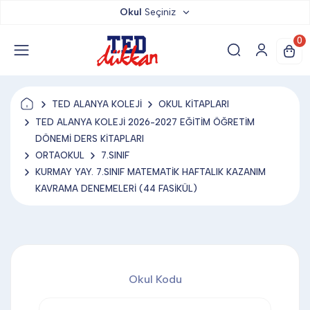
Okul
Seçiniz
TED DÜKKAN
0
TED YAYINLARI
TED ALANYA KOLEJİ
OKUL KİTAPLARI
TED LOKUM
TED ALANYA KOLEJİ 2026-2027 EĞİTİM ÖĞRETİM
DÖNEMİ DERS KİTAPLARI
ORTAOKUL
7.SINIF
ANAHTARLIK
KURMAY YAY. 7.SINIF MATEMATİK HAFTALIK KAZANIM
KAVRAMA DENEMELERİ (44 FASİKÜL)
BARDAK ALTLIĞI & MAGNET
BLOKNOT & DEFTER
Okul Kodu