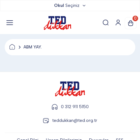
Okul
Seçiniz
TED DÜKKAN
0
TED YAYINLARI
ABM YAY.
TED LOKUM
ANAHTARLIK
BARDAK ALTLIĞI & MAGNET
0 312 911 5150
teddukkan@ted.org.tr
BLOKNOT & DEFTER