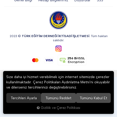
Genel Bilgi
Hesap Bilgilerimiz
Duyurular
SSS
DİĞER
KALEM & KALEM SETİ
2023 ©
TÜRK EĞİTİM DERNEĞİ İKTİSADİ İŞLETMESİ
. Tüm hakları
saklıdır.
KUPALAR
256 BitSSL
Encryption
ŞAPKA
®
Hipotenüs
Yeni Nesil E-Ticaret Sistemleri ile Hazırlanmıştır.
Size daha iyi hizmet verebilmek için internet sitemizde çerezler
kullanılmaktadır. Çerez Politikaları Aydınlatma Metni’ni okuyabilir
TERMOS & FİNCAN
ve dilerseniz tercihlerinizi değiştirebilirsiniz.
Tercihleri Ayarla
Tümünü Reddet
Tümünü Kabul Et
Gizlilik ve Çerez Politikası