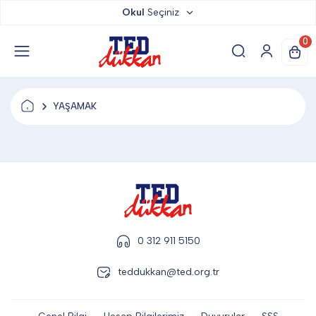
Okul
Seçiniz
TED DÜKKAN
0
TED YAYINLARI
YAŞAMAK
TED LOKUM
ANAHTARLIK
BARDAK ALTLIĞI & MAGNET
0 312 911 5150
teddukkan@ted.org.tr
BLOKNOT & DEFTER