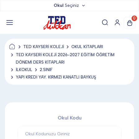
Okul
Seçiniz
TED DÜKKAN
0
TED YAYINLARI
TED KAYSERİ KOLEJİ
OKUL KİTAPLARI
TED LOKUM
TED KAYSERİ KOLEJİ 2026-2027 EĞİTİM ÖĞRETİM
DÖNEMİ DERS KİTAPLARI
İLKOKUL
2.SINIF
ANAHTARLIK
YAPI KREDİ YAY. KIRMIZI KANATLI BAYKUŞ
BARDAK ALTLIĞI & MAGNET
Okul Kodu
BLOKNOT & DEFTER