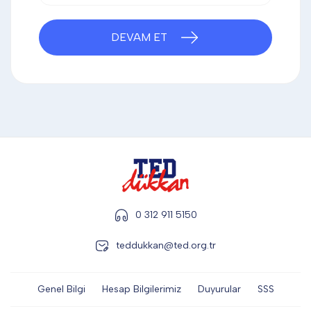
DİĞER
DEVAM ET
KALEM & KALEM SETİ
KUPALAR
ŞAPKA
0 312 911 5150
TERMOS & FİNCAN
teddukkan@ted.org.tr
Genel Bilgi
Hesap Bilgilerimiz
Duyurular
SSS