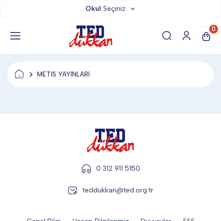
Okul
Seçiniz
TED DÜKKAN
0
TED YAYINLARI
METİS YAYINLARI
TED LOKUM
ANAHTARLIK
BARDAK ALTLIĞI & MAGNET
0 312 911 5150
teddukkan@ted.org.tr
BLOKNOT & DEFTER