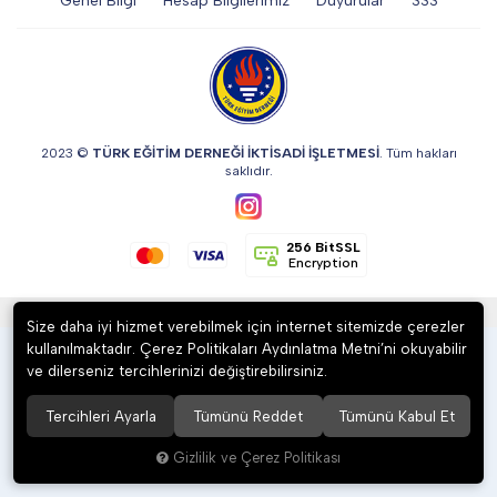
Genel Bilgi
Hesap Bilgilerimiz
Duyurular
SSS
DİĞER
KALEM & KALEM SETİ
2023 ©
TÜRK EĞİTİM DERNEĞİ İKTİSADİ İŞLETMESİ
. Tüm hakları
saklıdır.
KUPALAR
256 BitSSL
Encryption
ŞAPKA
®
Hipotenüs
Yeni Nesil E-Ticaret Sistemleri ile Hazırlanmıştır.
Size daha iyi hizmet verebilmek için internet sitemizde çerezler
kullanılmaktadır. Çerez Politikaları Aydınlatma Metni’ni okuyabilir
TERMOS & FİNCAN
ve dilerseniz tercihlerinizi değiştirebilirsiniz.
Tercihleri Ayarla
Tümünü Reddet
Tümünü Kabul Et
Gizlilik ve Çerez Politikası