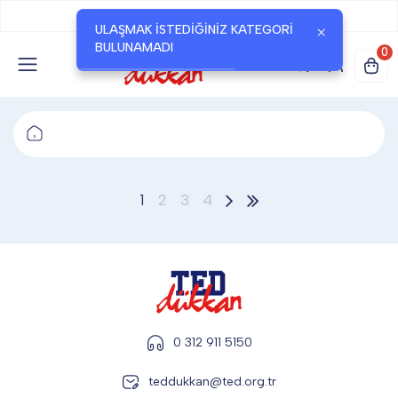
Okul
Seçiniz
TED DÜKKAN
ULAŞMAK ISTEDIĞINIZ KATEGORI
×
BULUNAMADI
0
TED YAYINLARI
TED LOKUM
1
2
3
4
ANAHTARLIK
BARDAK ALTLIĞI & MAGNET
0 312 911 5150
BLOKNOT & DEFTER
teddukkan@ted.org.tr