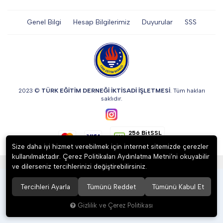
DİĞER
Genel Bilgi
Hesap Bilgilerimiz
Duyurular
SSS
KALEM & KALEM SETİ
KUPALAR
2023 ©
TÜRK EĞİTİM DERNEĞİ İKTİSADİ İŞLETMESİ
. Tüm hakları
saklıdır.
ŞAPKA
256 BitSSL
Encryption
Size daha iyi hizmet verebilmek için internet sitemizde çerezler
kullanılmaktadır. Çerez Politikaları Aydınlatma Metni’ni okuyabilir
®
Hipotenüs
Yeni Nesil E-Ticaret Sistemleri ile Hazırlanmıştır.
TERMOS & FİNCAN
ve dilerseniz tercihlerinizi değiştirebilirsiniz.
Tercihleri Ayarla
Tümünü Reddet
Tümünü Kabul Et
Gizlilik ve Çerez Politikası