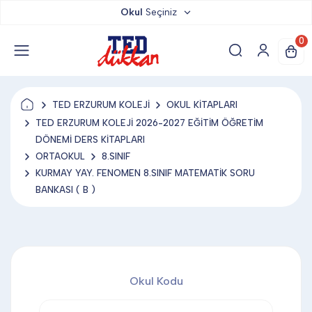
Okul
Seçiniz
TED DÜKKAN
0
TED YAYINLARI
TED ERZURUM KOLEJİ
OKUL KİTAPLARI
TED LOKUM
TED ERZURUM KOLEJİ 2026-2027 EĞİTİM ÖĞRETİM
DÖNEMİ DERS KİTAPLARI
ORTAOKUL
8.SINIF
ANAHTARLIK
KURMAY YAY. FENOMEN 8.SINIF MATEMATİK SORU
BANKASI ( B )
BARDAK ALTLIĞI & MAGNET
BLOKNOT & DEFTER
Okul Kodu