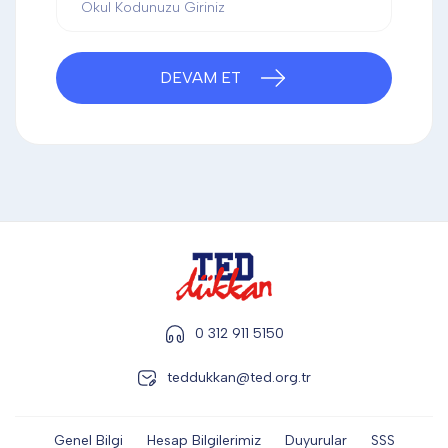
DİĞER
DEVAM ET
KALEM & KALEM SETİ
KUPALAR
ŞAPKA
TERMOS & FİNCAN
0 312 911 5150
teddukkan@ted.org.tr
Genel Bilgi
Hesap Bilgilerimiz
Duyurular
SSS