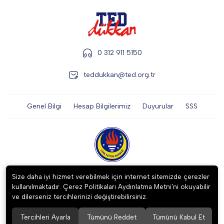
0 312 911 5150
teddukkan@ted.org.tr
Genel Bilgi
Hesap Bilgilerimiz
Duyurular
SSS
2023 ©
TÜRK EĞİTİM DERNEĞİ İKTİSADİ İŞLETMESİ
. Tüm hakları
Size daha iyi hizmet verebilmek için internet sitemizde çerezler
saklıdır.
kullanılmaktadır. Çerez Politikaları Aydınlatma Metni’ni okuyabilir
ve dilerseniz tercihlerinizi değiştirebilirsiniz.
Tercihleri Ayarla
Tümünü Reddet
Tümünü Kabul Et
256 BitSSL