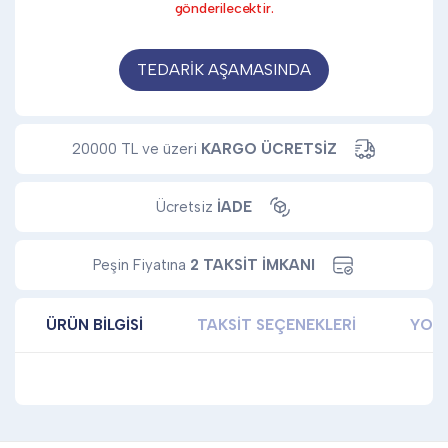
gönderilecektir.
TEDARİK AŞAMASINDA
20000 TL ve üzeri
KARGO ÜCRETSİZ
Ücretsiz
İADE
Peşin Fiyatına
2 TAKSİT İMKANI
ÜRÜN BILGISI
TAKSIT SEÇENEKLERI
YOR