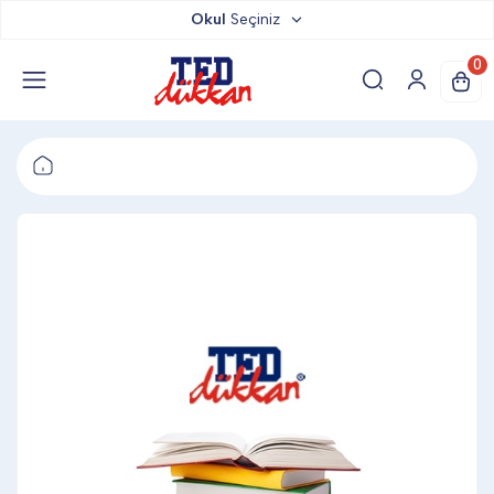
Okul
Seçiniz
TED DÜKKAN
0
TED YAYINLARI
TED LOKUM
ANAHTARLIK
BARDAK ALTLIĞI & MAGNET
BLOKNOT & DEFTER