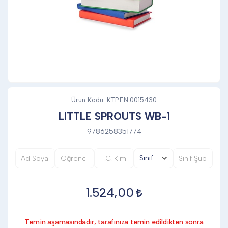
DİĞER
KALEM & KALEM SETİ
KUPALAR
Ürün Kodu:
KTP.EN.0015430
LITTLE SPROUTS WB-1
ŞAPKA
9786258351774
TERMOS & FİNCAN
1.524,00
Temin aşamasındadır, tarafınıza temin edildikten sonra