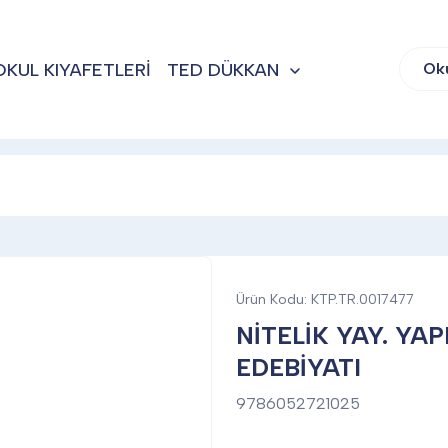
OKUL KIYAFETLERİ
TED DÜKKAN
Ok
Ürün Kodu:
KTP.TR.0017477
NİTELİK YAY. YAP
EDEBİYATI
9786052721025