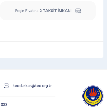
Peşin Fiyatına
2 TAKSİT İMKANI
teddukkan@ted.org.tr
SSS