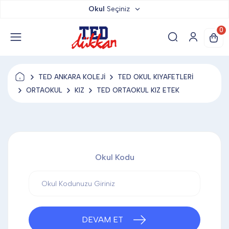
Okul
Seçiniz
TED DÜKKAN
0
TED YAYINLARI
TED ANKARA KOLEJİ
TED OKUL KIYAFETLERİ
TED LOKUM
ORTAOKUL
KIZ
TED ORTAOKUL KIZ ETEK
ANAHTARLIK
Okul Kodu
BARDAK ALTLIĞI & MAGNET
BLOKNOT & DEFTER
DEVAM ET