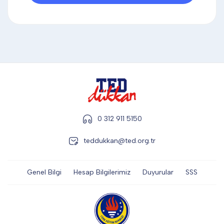
DİĞER
KALEM & KALEM SETİ
KUPALAR
0 312 911 5150
ŞAPKA
teddukkan@ted.org.tr
TERMOS & FİNCAN
Genel Bilgi
Hesap Bilgilerimiz
Duyurular
SSS